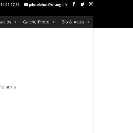
 14 01 27 56
pilotelehot@orange.fr
Audios
Galerie Photo
Bio & Actus
lle amis