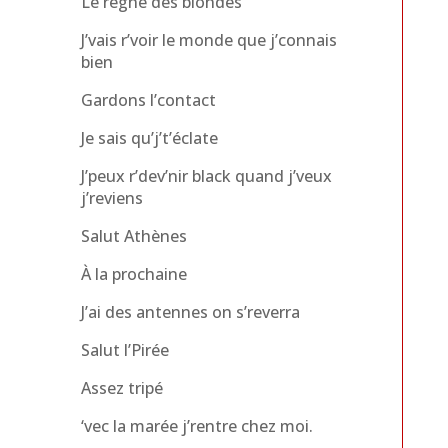
Le règne des blondes
J’vais r’voir le monde que j’connais
bien
Gardons l’contact
Je sais qu’j’t’éclate
J’peux r’dev’nir black quand j’veux
j’reviens
Salut Athènes
À la prochaine
J’ai des antennes on s’reverra
Salut l’Pirée
Assez tripé
‘vec la marée j’rentre chez moi.