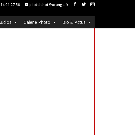
 14 01 27 56
pilotelehot@orange.fr
Audios
Galerie Photo
Bio & Actus