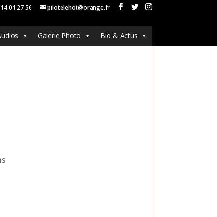
 14 01 27 56
pilotelehot@orange.fr
Audios
Galerie Photo
Bio & Actus
ns