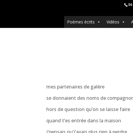
06
Poèmes écrits
Vidéos
mes partenaires de galère
se donnaient des noms de compagno
hors de question qu’on se laisse faire
quand t’es entrée dans la maison
j’pensais qu’j’avais plus rien à perdre