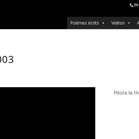
06
Poèmes écrits
Vidéos
003
Pilote le 