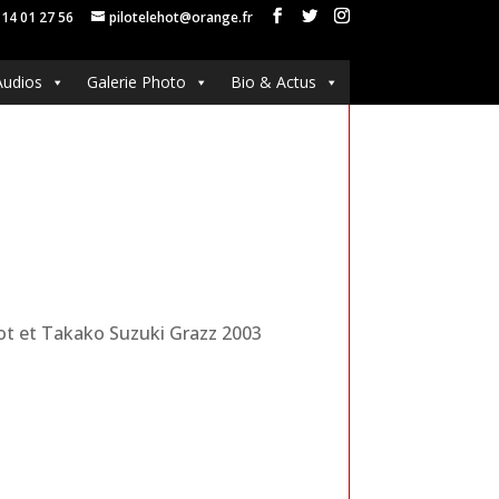
 14 01 27 56
pilotelehot@orange.fr
Audios
Galerie Photo
Bio & Actus
Hot et Takako Suzuki Grazz 2003