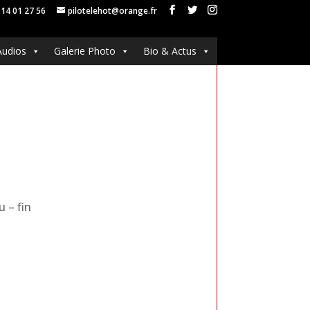
 14 01 27 56
pilotelehot@orange.fr
Audios
Galerie Photo
Bio & Actus
u – fin