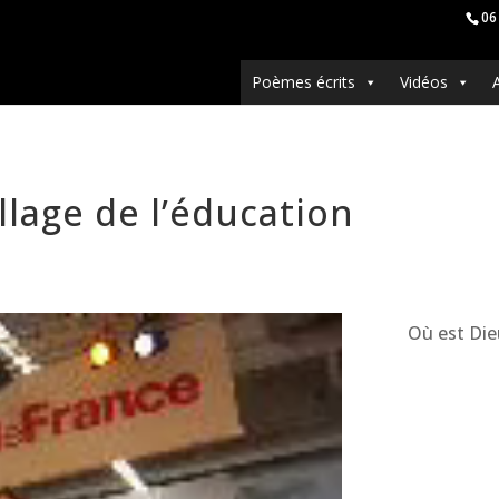
06
Poèmes écrits
Vidéos
illage de l’éducation
Où est Die