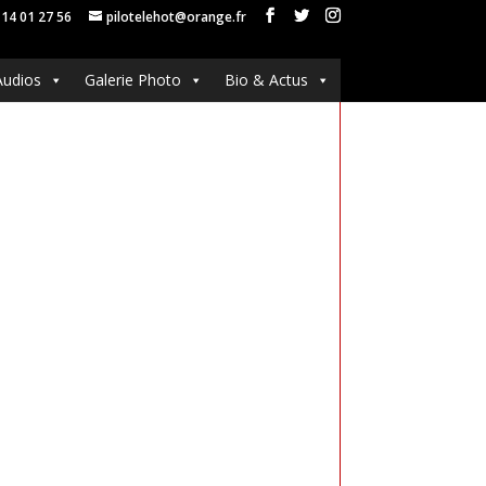
 14 01 27 56
pilotelehot@orange.fr
Audios
Galerie Photo
Bio & Actus