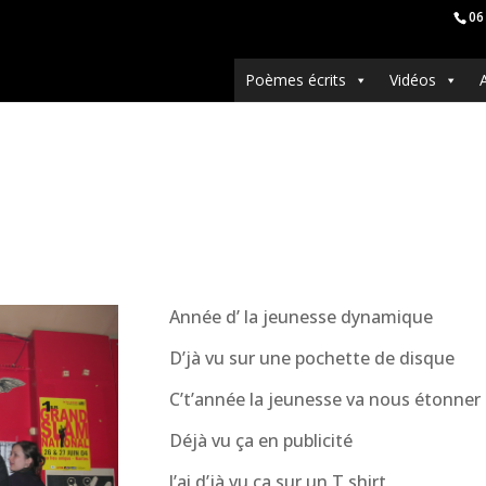
06
Poèmes écrits
Vidéos
Année d’ la jeunesse dynamique
D’jà vu sur une pochette de disque
C’t’année la jeunesse va nous étonner
Déjà vu ça en publicité
J’ai d’jà vu ça sur un T shirt