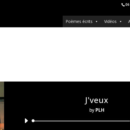
06
Poèmes écrits
Vidéos
J'veux
by
PLH
Audio
Player