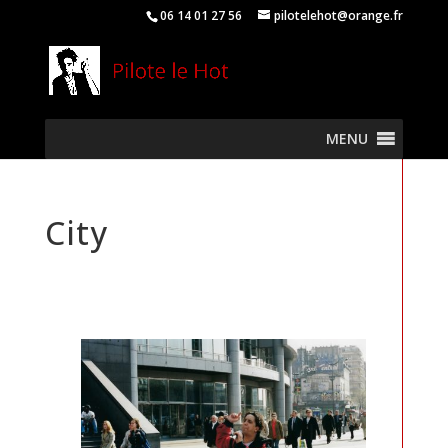
06 14 01 27 56
pilotelehot@orange.fr
MENU
City