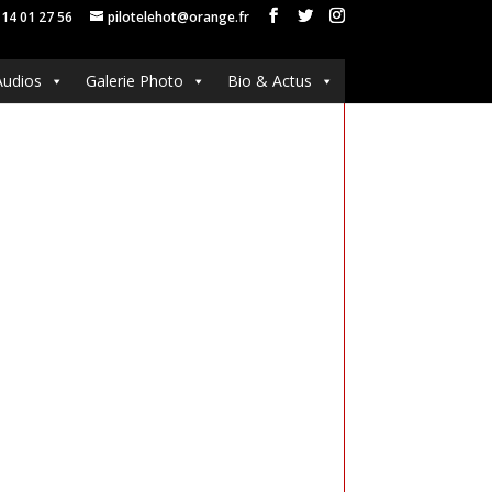
 14 01 27 56
pilotelehot@orange.fr
Audios
Galerie Photo
Bio & Actus