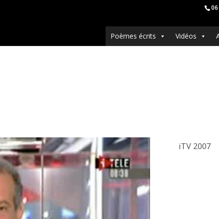
06
Poèmes écrits
Vidéos
iTV 2007