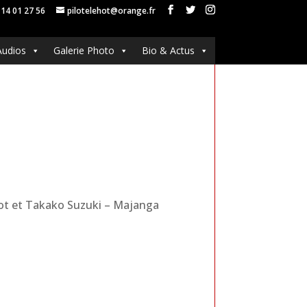
 14 01 27 56
pilotelehot@orange.fr
Audios
Galerie Photo
Bio & Actus
Hot et Takako Suzuki – Majanga