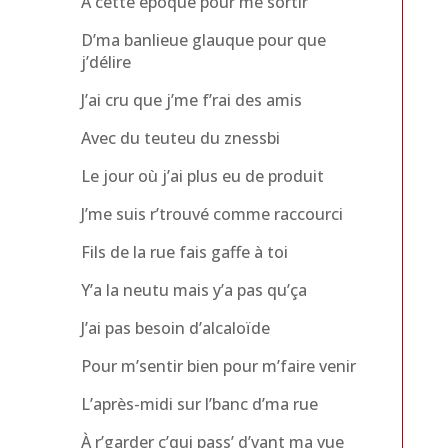
À cette époque pour me sortir
D’ma banlieue glauque pour que
j’délire
J’ai cru que j’me f’rai des amis
Avec du teuteu du znessbi
Le jour où j’ai plus eu de produit
J’me suis r’trouvé comme raccourci
Fils de la rue fais gaffe à toi
Y’a la neutu mais y’a pas qu’ça
J’ai pas besoin d’alcaloïde
Pour m’sentir bien pour m’faire venir
L’après-midi sur l’banc d’ma rue
À r’garder c’qui pass’ d’vant ma vue