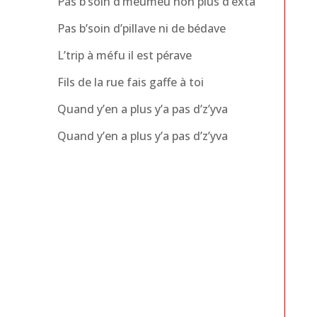
Pas b’soin d’meumeu non plus d’exta
Pas b’soin d’pillave ni de bédave
L’trip à méfu il est pérave
Fils de la rue fais gaffe à toi
Quand y’en a plus y’a pas d’z’yva
Quand y’en a plus y’a pas d’z’yva