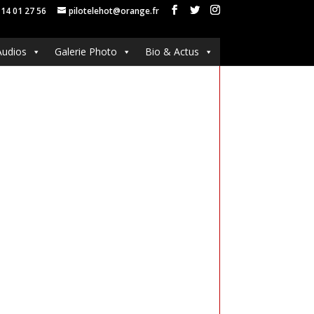
 14 01 27 56
pilotelehot@orange.fr
Audios
Galerie Photo
Bio & Actus